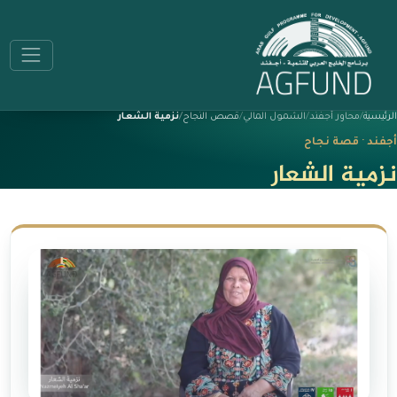
الرئيسية
محاور أجفند
الشمول المالي
قصص النجاح
نزمية الشعار
أجفند · قصة نجاح
نزمية الشعار