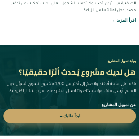
الصغيرة في الأردن، أحد بنوك أجفند للشمول المالي، حيث تمكنت من توفير
مصدر دخل لعائلتها من الزراعة.
اقرأ المزيد
←
بوابة تمويل المشاريع
هل لديك مشروع يُحدث أثرًا حقيقيًا؟
قدّم على منحة أجفند وانضمّ إلى أكثر من 1700 مشروع تنموي مُموَّل حول
العالم. أرسل ملف مؤسستك وتفاصيل مشروعك عبر بوابتنا الإلكترونية.
عن تمويل المشاريع
ابدأ طلبك
←