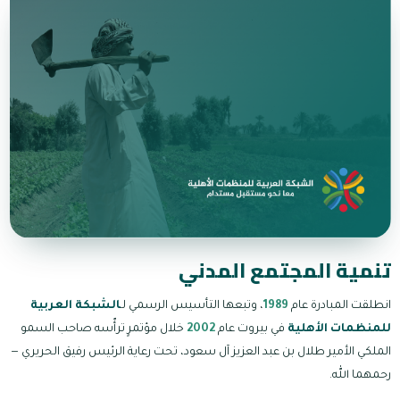
تنمية المجتمع المدني
انطلقت المبادرة عام
1989
، وتبعها التأسيس الرسمي لـ
الشبكة العربية
للمنظمات الأهلية
في بيروت عام
2002
خلال مؤتمرٍ ترأّسه صاحب السمو
الملكي الأمير طلال بن عبد العزيز آل سعود، تحت رعاية الرئيس رفيق الحريري —
رحمهما الله.