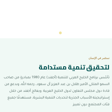
برنامج الخليج العربي للتنمية
نستثمر في الإنسان لتحقيق
نستثمر في الإنسان
تنمية مستدامة
لتحقيق تنمية مستدامة
تأسّس برنامج الخليج العربي للتنمية (أجفند) عام 1980 بمبادرةٍ من صاحب
منذ عام 1980، يعمل أجفند على مكافحة الفقر وتمكين الفئات الأولى بالرعاية في
السمو الملكي الأمير طلال بن عبد العزيز آل سعود، رحمه الله، وبدعمٍ من
المنطقة العربية وخارجها.
قادة دول مجلس التعاون لدول الخليج العربية. ويعالج أجفند من خلال
إستراتيجيته الأسباب الجذرية لتحديات التنمية البشرية، مستهدفًا جميع
قدّم على منحة
←
فئات المجتمع دون تمييز.
تعرّف على أجفند