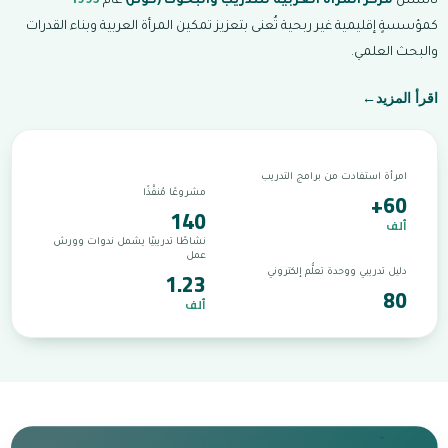
تأسّس
مركز المرأة العربية للتدريب والبحوث (كوثر)
عام
1993
كمؤسسةٍ إقليمية غير ربحية تُعنى بتعزيز تمكين المرأة العربية وبناء القدرات
والبحث العلمي.
اقرأ المزيد
←
امرأة استفادت من برامج التدريب
+60
مشروعًا مُنفَّذًا
140
ألف
نشاطًا تدريبيًا يشمل ندوات وورش
عمل
1.23
دليل تدريبي ووحدة تعلُّم إلكتروني
80
ألف