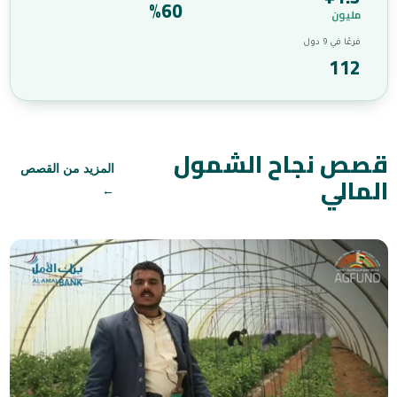
%60
مليون
فرعًا في 9 دول
112
قصص نجاح الشمول
المزيد من القصص
المالي
←