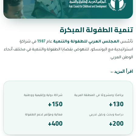
تنمية الطفولة المبكرة
تأسّس
المجلس العربي للطفولة والتنمية
عام
1987
في شراكةٍ
استراتيجية مع اليونسكو، للنهوض بقضايا الطفولة والتنمية في مختلف أنحاء
الوطن العربي.
اقرأ المزيد
←
برنامجًا ومشروعًا في المنطقة العربية
شراكة دولية وإقليمية ووطنية
+150
+130
دراسة وبحث ودليل تدريبي
فعالية ومؤتمر لدعم الطفولة
+400
+200