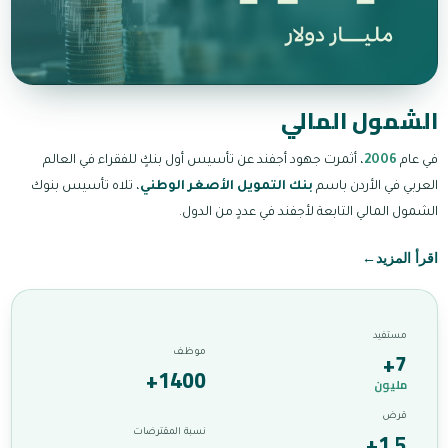
الشمول المالي
في عام
2006
، أثمرت جهود أجفند عن تأسيس أول بنكٍ للفقراء في العالم
العربي في الأردن باسم
بنك التمويل الأصغر الوطني
، تلاه تأسيس بنوك
الشمول المالي التابعة لأجفند في عددٍ من الدول.
اقرأ المزيد
←
مستفيد
+7
موظف
+1400
مليون
قرض
+1.5
نسبة المقترضات