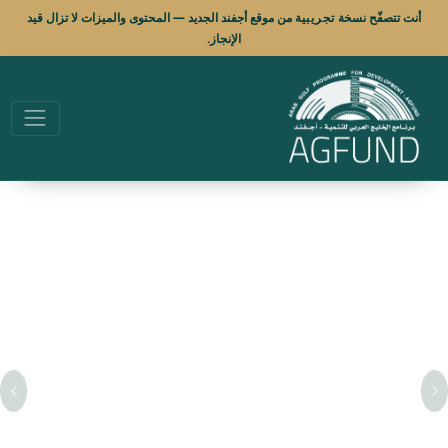
أنت تتصفّح نسخة
تجريبية
من موقع أجفند الجديد — المحتوى والميزات لا تزال قيد
الإنجاز.
التالي
الس