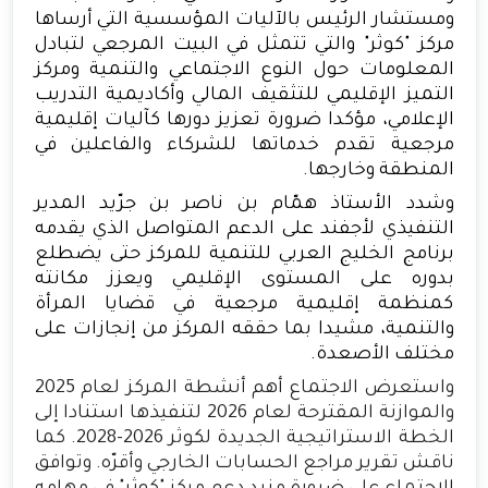
ومستشار الرئيس بالآليات المؤسسية التي أرساها
مركز "كوثر" والتي تتمثل في البيت المرجعي لتبادل
المعلومات حول النوع الاجتماعي والتنمية ومركز
التميز الإقليمي للتثقيف المالي وأكاديمية التدريب
الإعلامي، مؤكدا ضرورة تعزيز دورها كآليات إقليمية
مرجعية تقدم خدماتها للشركاء والفاعلين في
المنطقة وخارجها.
وشدد الأستاذ همّام بن ناصر بن جرّيد المدير
التنفيذي لأجفند على الدعم المتواصل الذي يقدمه
برنامج الخليج العربي للتنمية للمركز حتى يضطلع
بدوره على المستوى الإقليمي ويعزز مكانته
كمنظمة إقليمية مرجعية في قضايا المرأة
والتنمية، مشيدا بما حققه المركز من إنجازات على
مختلف الأصعدة.
واستعرض الاجتماع أهم أنشطة المركز لعام 2025
والموازنة المقترحة لعام 2026 لتنفيذها استنادا إلى
الخطة الاستراتيجية الجديدة لكوثر 2026-2028. كما
ناقش تقرير مراجع الحسابات الخارجي وأقرّه. وتوافق