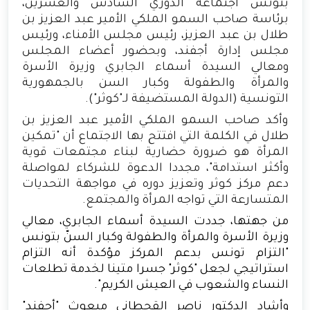
بتونس اجتماعه الدوري السادس والعشرين،
برئاسة صاحب السمو الملكي الأمير عبد العزيز بن
طلال بن عبد العزيز، رئيس مجلس الأمناء، ورئيس
مجلس إدارة أجفند، وبحضور أعضاء المجلس
ومعالي السيدة أسماء الجابري وزيرة الأسرة
والمرأة والطفولة وكبار السن بالجمهورية
التونسية (الدولة المستضيفة لـ"كوثر").
وأكد صاحب السمو الملكي الأمير عبد العزيز بن
طلال في الكلمة التي افتتح بها الاجتماع أن "تمكين
المرأة هو ضرورة حضارية لبناء مجتمعات قوية
وأكثر استدامة"، مجددا الدعوة للشركاء لمواصلة
دعم مركز كوثر وتعزيز دوره في مواجهة التحديات
المتسارعة التي تواجه المرأة والمجتمع.
من جهتها، جددت السيدة أسماء الجابري، معالي
وزيرة الأسرة والمرأة والطفولة وكبار السنّ بتونس
"التزام تونس بدعم المركز مؤكدة أنه التزام
استراتيجي لجعل "كوثر" جسرا متينا لخدمة تطلعات
النساء والشعوب في العيش الكريم".
وأشاد الدكتور ناصر القحطاني مبعوث "أجفند"