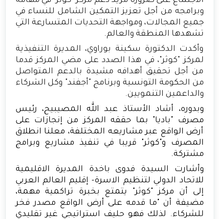
الاجتماع على ضرورة مزيد دعم مركز "كوثر" في مهامه
وبرامجه من أجل تعزيز التمكين الشامل للنساء في
جميع المجالات، ومواجهة التحديات المتسارعة التي
تشهدها المنطقة والعالم.
وأكدت الدكتورة سكينة بوراوي، المديرة التنفيذية
لمركز "كوثر"، في هذا الصدد على مضي المركز قدما
من أجل تحقيق أهدافه مشيدة بالدعم المتواصل
من الحكومة التونسية وبرنامج "أجفند" وكل الشركاء
والداعمين التنمويين.
وبدوره، أشاد الأستاذ عبد الله المصيبيح، رئيس
مصرف "باديا" بما حققه المركز من إنجازات على
أرض الواقع عبر مشاريعه المختلفة، معلنا انطلاق
المصرف و"كوثر" قريبا في تنفيذ مشاريع وبرامج
مشتركة.
وأشارت السيدة فدوى باخدة المديرة الاقليمية
للاتحاد الدولي لتنظيم الاسرة- إقليم العالم العربي
إلى أن مركز "كوثر" يتمتع بخبرة تراكمية مهمة،
مضيفة أن "ما قدمه على أرض الواقع مصدر فخر
للشركاء. لذلك فهو حليف استراتيجي غير تقليدي