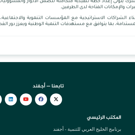
 يتولى إعداد خطة تنفيذية متكاملة تتضمن الأدوار والمسؤوليات و
ات والإمكانات المتاحة لدى الطرفين
.
ناء
الشراكات
الاستراتيجية
مع
المؤسسات
التنموية
والاجتماعية،
مستدامة،
بما
يتوافق
مع
مستهدفات
التنمية
الوطنية
ويعزز
دور
القط
تابعنا — أجفند
المكتب الرئيسي
برنامج الخليج العربي للتنمية - أجفند