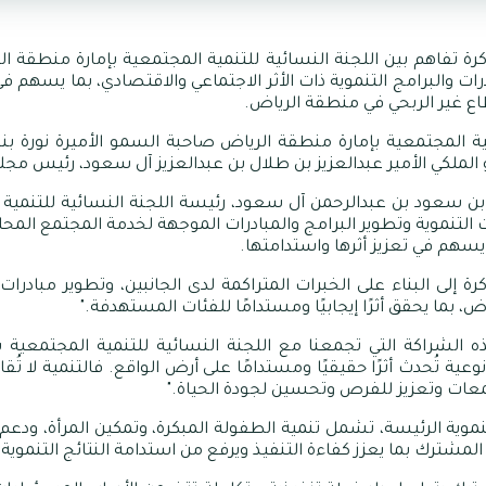
تفاهم بين اللجنة النسائية للتنمية المجتمعية بإمارة منطقة الري
ات والبرامج التنموية ذات الأثر الاجتماعي والاقتصادي، بما يسهم في
طاع غير الربحي في منطقة الرياض
.
نمية المجتمعية بإمارة منطقة الرياض صاحبة السمو الأميرة نورة
ملكي الأمير عبدالعزيز بن طلال بن عبدالعزيز آل سعود، رئيس مجل
ن سعود بن عبدالرحمن آل سعود، رئيسة اللجنة النسائية للتنمية ا
تنموية وتطوير البرامج والمبادرات الموجهة لخدمة المجتمع المح
 يسهم في تعزيز أثرها واستدامتها
.
إلى البناء على الخبرات المتراكمة لدى الجانبين، وتطوير مبادر
بما يحقق أثرًا إيجابيًا ومستدامًا للفئات المستهدفة
".
 الشراكة التي تجمعنا مع اللجنة النسائية للتنمية المجتمعية ب
ة تُحدث أثرًا حقيقيًا ومستدامًا على أرض الواقع. فالتنمية لا تُقاس
معات وتعزيز للفرص وتحسين لجودة الحياة
".
تنموية الرئيسة، تشمل تنمية الطفولة المبكرة، وتمكين المرأة، ودعم
لمشترك بما يعزز كفاءة التنفيذ ويرفع من استدامة النتائج التنموية
.