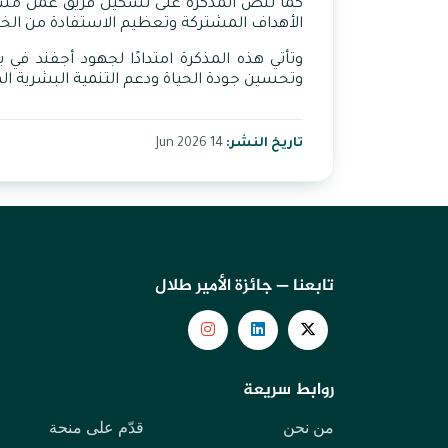
كما تنص المذكرة على تشكيل فريق عمل مشترك
الأهداف المشتركة وتعظيم الاستفادة من الخبر
وتأتي
هذه
المذكرة
امتدادًا
لجهود
أجفند
في
ب
وتحسين
جودة
الحياة
ودعم
التنمية
البشرية
ال
تاريخ النشر:
14 Jun 2026
تابعنا — جائزة الأمير طلال
روابط سريعة
من نحن
قدّم على منحة