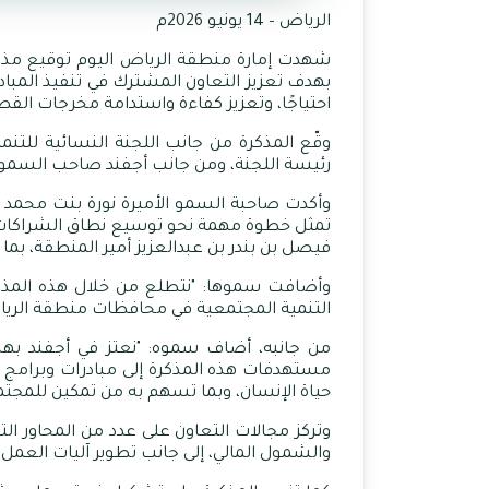
الرياض – 14 يونيو 2026م
شهدت إمارة منطقة الرياض اليوم توقيع مذكرة 
بهدف تعزيز التعاون المشترك في تنفيذ المبادر
احتياجًا، وتعزيز كفاءة واستدامة مخرجات الق
وقّع المذكرة من جانب اللجنة النسائية للت
رئيسة اللجنة، ومن جانب أجفند صاحب السمو ال
وأكدت صاحبة السمو الأميرة نورة بنت محمد ب
تمثل خطوة مهمة نحو توسيع نطاق الشراكات ال
فيصل بن بندر بن عبدالعزيز أمير المنطقة، بما
وأضافت سموها: "نتطلع من خلال هذه المذكرة 
التنمية المجتمعية في محافظات منطقة الرياض، 
من جانبه، أضاف سموه: "نعتز في أجفند بهذه
مستهدفات هذه المذكرة إلى مبادرات وبرامج نوعي
حياة الإنسان، وبما تسهم به من تمكين للمجت
وتركز مجالات التعاون على عدد من المحاور ال
والشمول المالي، إلى جانب تطوير آليات العمل ا